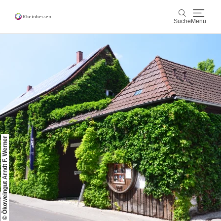
Suche
Menu
Wein & Genuss
Suche
Aktiv & Natur
Kultur & Städte
Veranstaltungen
© Ökoweingut Arndt F. Werner
Buchung & Service
Shop
Rheinhessen-Blog
Karte