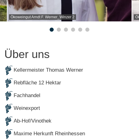
Ökoweingut Arndt F. Werner_Winzer 2
Ök
Über uns
Kellermeister Thomas Werner
Rebfläche 12 Hektar
Fachhandel
Weinexport
Ab-Hof/Vinothek
Maxime Herkunft Rheinhessen