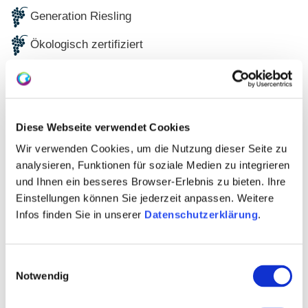
Generation Riesling
Ökologisch zertifiziert
Silvaner
PIWI’s
Diese Webseite verwendet Cookies
Glühwein
Wir verwenden Cookies, um die Nutzung dieser Seite zu
Architektur
analysieren, Funktionen für soziale Medien zu integrieren
und Ihnen ein besseres Browser-Erlebnis zu bieten. Ihre
Gastronomie
Einstellungen können Sie jederzeit anpassen. Weitere
Weinseminare
Infos finden Sie in unserer
Datenschutzerklärung
.
Kontaktinformationen:
Einwilligungsauswahl
Ökoweingut Arndt F. Werner
Notwendig
Thomas Werner