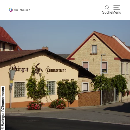
Suche
Menu
Wein & Genuss
Suche
Aktiv & Natur
Kultur & Städte
Veranstaltungen
© Weingut P.Zimmermann
Buchung & Service
Shop
Rheinhessen-Blog
Karte