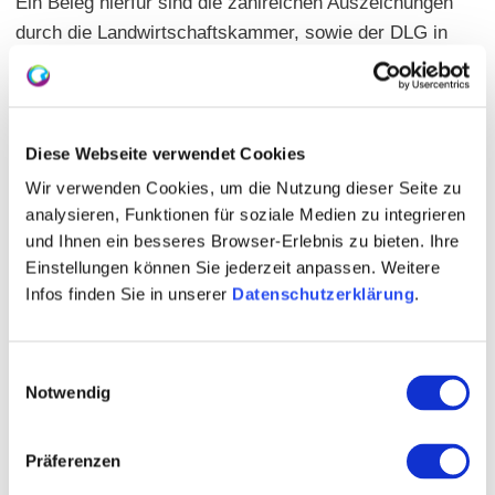
Ein Beleg hierfür sind die zahlreichen Auszeichungen
durch die Landwirtschaftskammer, sowie der DLG in
Gold, Silber und Bronze, welche unserem Betrieb für
besondere Leistungen jährlich zuerkannt werden. Unser
Bestreben ist es, Sie über und um den Wein zu
informieren und vor allem, Ihnen solche zu kredenzen,
Diese Webseite verwendet Cookies
die Sie mit Freude genießen können.
Wir verwenden Cookies, um die Nutzung dieser Seite zu
analysieren, Funktionen für soziale Medien zu integrieren
Überzeugen Sie sich selbst von der Qualität und dem
und Ihnen ein besseres Browser-Erlebnis zu bieten. Ihre
Wohlgeschmack unserer Weine, Sekte und anderen
Einstellungen können Sie jederzeit anpassen. Weitere
Produkten bei einer Probe im Weingut Zimmermann
Infos finden Sie in unserer
Datenschutzerklärung
.
oder einem von Ihnen individuell zusammengestellten
Probepaket, welches wir Ihnen gerne zukommen
Einwilligungsauswahl
lassen.
Notwendig
Ihr Weingut
Peter Zimmermann
Präferenzen