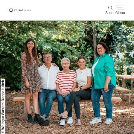
Suche
Menu
Wein & Genuss
Suche
Aktiv & Natur
Kultur & Städte
Veranstaltungen
© Weingut Wasem Doppelstück
Buchung & Service
Shop
Rheinhessen-Blog
Karte