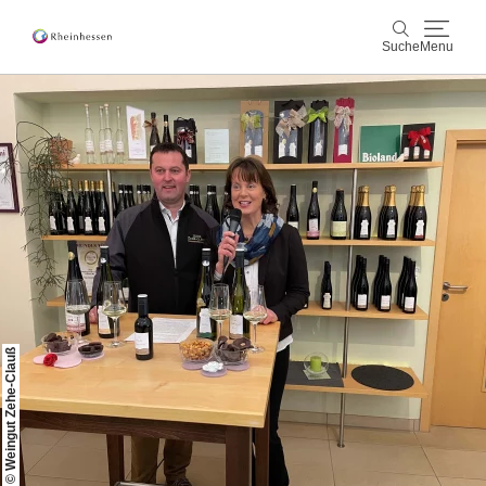
Suche
Menu
Wein & Genuss
Suche
Aktiv & Natur
Kultur & Städte
Veranstaltungen
Buchung & Service
© Weingut Zehe-Clauß
Shop
Rheinhessen-Blog
Karte