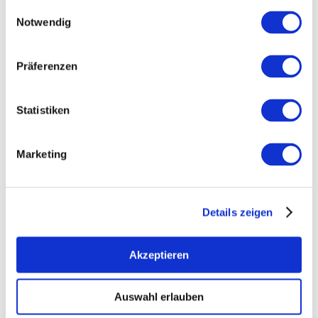
Rebfläche 22 Hektar
Einwilligungsauswahl
Notwendig
Fachhandel
Winzersekt
Präferenzen
Generationen
Statistiken
Ab-Hof/Vinothek
Online-Weinproben
Marketing
Ökologisch zertifiziert
Federweißer
Details zeigen
Glühwein
Akzeptieren
Kontaktinformationen:
Auswahl erlauben
Weingut Zehe-Clauß