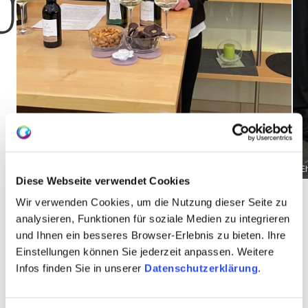
Weingut Zehe-Clauß_Winzer
E
Diese Webseite verwendet Cookies
Wir verwenden Cookies, um die Nutzung dieser Seite zu
analysieren, Funktionen für soziale Medien zu integrieren
und Ihnen ein besseres Browser-Erlebnis zu bieten. Ihre
Über uns
Einstellungen können Sie jederzeit anpassen. Weitere
Infos finden Sie in unserer
Datenschutzerklärung
.
Kellermeister Birgit Zehe-Clauß & Marcus Clauß