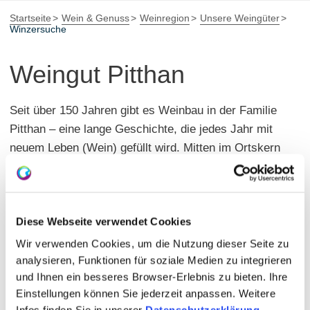
Startseite
Wein & Genuss
Weinregion
Unsere Weingüter
Winzersuche
Weingut Pitthan
Seit über 150 Jahren gibt es Weinbau in der Familie
Pitthan – eine lange Geschichte, die jedes Jahr mit
neuem Leben (Wein) gefüllt wird. Mitten im Ortskern
von Zotzenheim lebt und arbeitet Familie Pitthan.
Zum Weingut gehören 23 Hektar Weinberge, 13
Rebsorten, 7 Menschen und die Vision,
Diese Webseite verwendet Cookies
weiterhin Qualitätsimpulse zu setzen und Weine zu
produzieren, die Spaß machen.Werner Pitthan macht
Wir verwenden Cookies, um die Nutzung dieser Seite zu
mit viel Leidenschaft Weißweine. Seine Liebe gehört
analysieren, Funktionen für soziale Medien zu integrieren
und Ihnen ein besseres Browser-Erlebnis zu bieten. Ihre
den Burgundern, Rieslingen und dem Silvaner. Klare
Einstellungen können Sie jederzeit anpassen. Weitere
Weine mit viel Frucht und Finesse sind seine
Infos finden Sie in unserer
Datenschutzerklärung
.