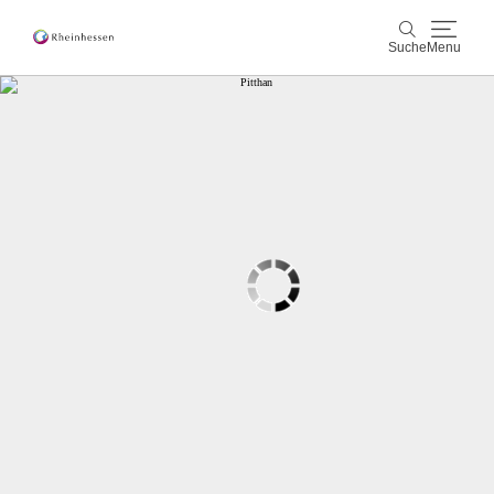
Suche
Menu
Wein & Genuss
Suche
Aktiv & Natur
Kultur & Städte
Veranstaltungen
Buchung & Service
Shop
Rheinhessen-Blog
Karte