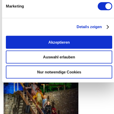
Beginn:
20 Uhr
Marketing
Hauseinlass:
19 Uhr
Veranstalter:
Ingelheimer Kultur und Marketing GmbH
Telefon:
06132 . 710 009 0
Details zeigen
E-Mail:
info@ikum-ingelheim.de
Webseite:
https://www.king-ingelheim.de/event/alles-
Akzeptieren
carl/
Preise und Tickets
Auswahl erlauben
Nur notwendige Cookies