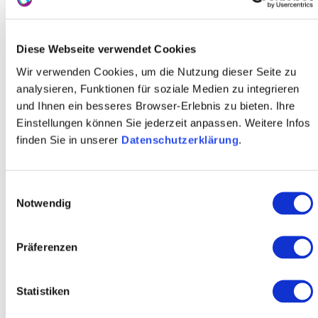
Diese Webseite verwendet Cookies
Wir verwenden Cookies, um die Nutzung dieser Seite zu
analysieren, Funktionen für soziale Medien zu integrieren
und Ihnen ein besseres Browser-Erlebnis zu bieten. Ihre
Einstellungen können Sie jederzeit anpassen. Weitere Infos
© Frederike Schmitt
finden Sie in unserer
Datenschutzerklärung
.
Das Volksstück – ganz im Sinne Zuckmayers – stammt
aus der Feder von Claudia Wehner und Thilo Zetzmann
Einwilligungsauswahl
und schlägt eine unterhaltsame Brücke zwischen
Notwendig
Vergangenheit und Gegenwart. Mit viel Musik,
pointierten Dialogen und charmanten Verwirrungen
Präferenzen
entfaltet sich ein turbulenter Theaterabend, der in einem
ausgelassenen „Karlsfest“ seinen Höhepunkt findet.
Statistiken
Veranstaltungort:
kING Kultur- und Kongresshalle