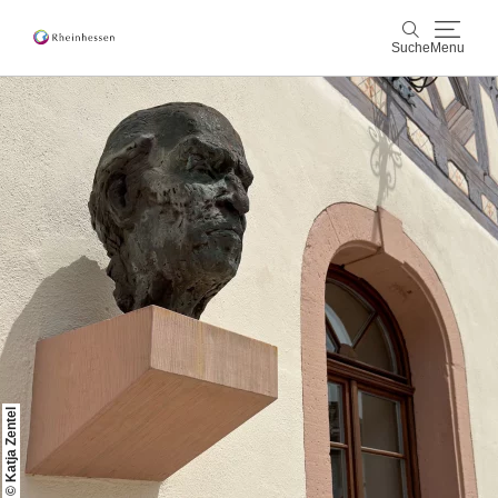
Suche
Menu
Wein & Genuss
Suche
Aktiv & Natur
Kultur & Städte
Veranstaltungen
Buchung & Service
Shop
Rheinhessen-Blog
Karte
© Katja Zentel