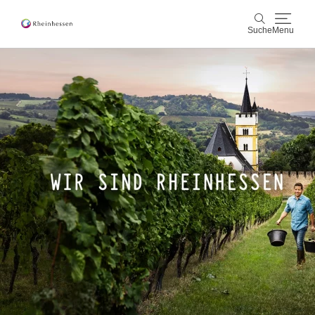
Suche
Menu
Wein & Genuss
Suche
Aktiv & Natur
Kultur & Städte
Veranstaltungen
Buchung & Service
Shop
Rheinhessen-Blog
Karte