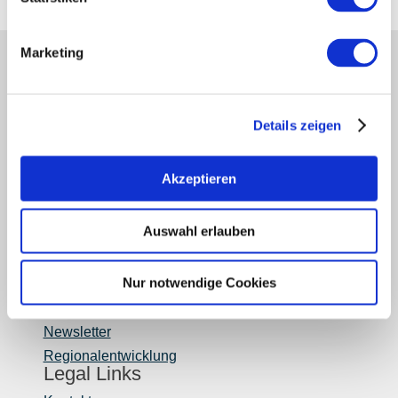
Marketing
Partner
Presse
Fachhandel
Details zeigen
Login Weinwirtschaft
Touristik intern
Akzeptieren
Mediendatenbank Rheinhessen
Region Rheinhessen
Auswahl erlauben
Über uns
Rheinhessen AUSGEZEICHNET
Nur notwendige Cookies
Reiseführer
Shop
Newsletter
Regionalentwicklung
Legal Links