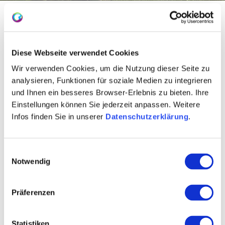
Startseite
Partner
Fachhandel
Kooperationsmaßnahmen
Anzeigen
2-spaltig
2-spaltig
Diese Webseite verwendet Cookies
Wir verwenden Cookies, um die Nutzung dieser Seite zu
analysieren, Funktionen für soziale Medien zu integrieren
Format auswählen:
und Ihnen ein besseres Browser-Erlebnis zu bieten. Ihre
Einstellungen können Sie jederzeit anpassen. Weitere
Infos finden Sie in unserer
Datenschutzerklärung
.
2-spaltig 86x60mm hoch
2-spaltig 86x100mm hoch
Einwilligungsauswahl
2-spaltig 90x60mm hoch
Notwendig
2-spaltig 90x100mm hoch
2-spaltig 94x60mm hoch
2-spaltig 94x100mm hoch
Präferenzen
Statistiken