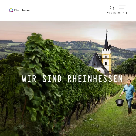
Suche
Menu
Wein & Genuss
Suche
Aktiv & Natur
Kultur & Städte
Veranstaltungen
Buchung & Service
Shop
Rheinhessen-Blog
Karte