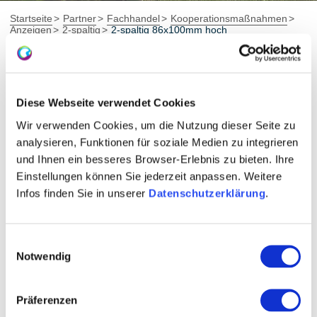
Startseite
Partner
Fachhandel
Kooperationsmaßnahmen
Anzeigen
2-spaltig
2-spaltig 86x100mm hoch
2-spaltig 86x100mm hoch
Diese Webseite verwendet Cookies
Format auswählen:
Wir verwenden Cookies, um die Nutzung dieser Seite zu
analysieren, Funktionen für soziale Medien zu integrieren
und Ihnen ein besseres Browser-Erlebnis zu bieten. Ihre
Einstellungen können Sie jederzeit anpassen. Weitere
2-spaltig 86x60mm hoch
Infos finden Sie in unserer
Datenschutzerklärung
.
2-spaltig 86x100mm hoch
2-spaltig 90x60mm hoch
2-spaltig 90x100mm hoch
Einwilligungsauswahl
2-spaltig 94x60mm hoch
Notwendig
2-spaltig 94x100mm hoch
Präferenzen