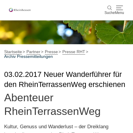
Suche
Menu
Wein & Genuss
Suche
Aktiv & Natur
Startseite
Partner
Presse
Presse RHT
Archiv Pressemitteilungen
Kultur & Städte
03.02.2017 Neuer Wanderführer für
Veranstaltungen
den RheinTerrassenWeg erschienen
Abenteuer
Buchung & Service
Shop
Rheinhessen-Blog
Karte
RheinTerrassenWeg
Kultur, Genuss und Wanderlust – der Dreiklang