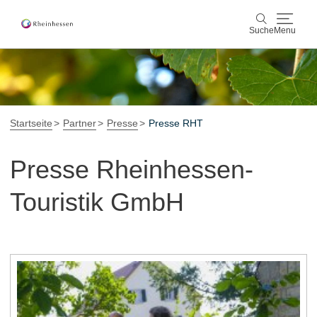
Suche
Menu
Wein & Genuss
Suche
Aktiv & Natur
Startseite
Partner
Presse
Presse RHT
Kultur & Städte
Presse Rheinhessen-
Veranstaltungen
Touristik GmbH
Buchung & Service
Shop
Rheinhessen-Blog
Karte