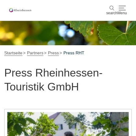
search
Menu
wine & culinary
search
sports & nature
Startseite
Partners
Press
Press RHT
culture & cities
Press Rheinhessen-
events
Touristik GmbH
booking & service
Shop
Rheinhessen-Blog
map