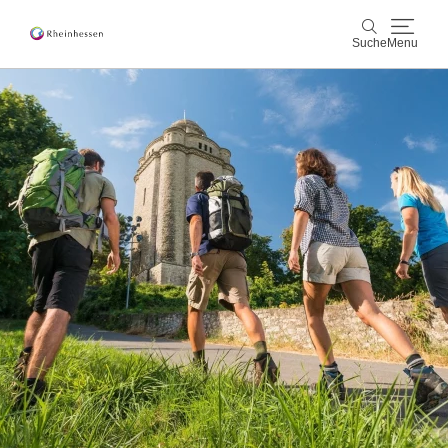
Suche
Menu
Wein & Genuss
Suche
Aktiv & Natur
Kultur & Städte
Veranstaltungen
Buchung & Service
Shop
Rheinhessen-Blog
Karte