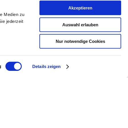
Akzeptieren
wie zum Beispiel griechisches
le Medien zu
ie jederzeit
Auswahl erlauben
Nur notwendige Cookies
g
Details zeigen