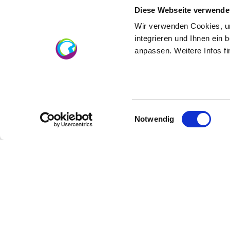
verkosten und euch auf der Suche nach dem
Diese Webseite verwende
Neben unseren eigenen Weinen findet Ihr a
Wir verwenden Cookies, um
Olivenöl, Balsamessig, Bienenstoff oder G
integrieren und Ihnen ein 
anpassen. Weitere Infos f
Einwilligungsauswahl
Notwendig