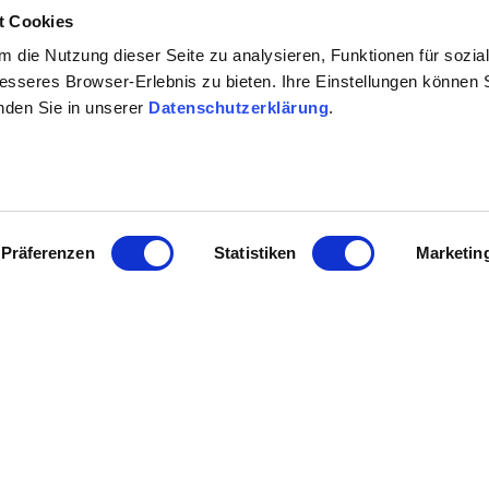
 richtigen Tropfen fachkundig beraten lassen.
t Cookies
uch ergänzende Kleinigkeiten für das perfekte Weinpräsent 
 die Nutzung dieser Seite zu analysieren, Funktionen für sozia
ewürzsalze.
besseres Browser-Erlebnis zu bieten. Ihre Einstellungen können S
inden Sie in unserer
Datenschutzerklärung
.
Präferenzen
Statistiken
Marketin