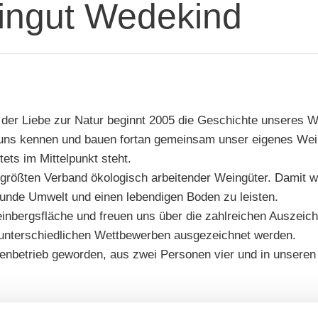
ingut Wedekind
der Liebe zur Natur beginnt 2005 die Geschichte unseres 
, uns kennen und bauen fortan gemeinsam unser eigenes Wei
ets im Mittelpunkt steht.
m größten Verband ökologisch arbeitender Weingüter. Damit 
sunde Umwelt und einen lebendigen Boden zu leisten.
einbergsfläche und freuen uns über die zahlreichen Auszeic
 unterschiedlichen Wettbewerben ausgezeichnet werden.
enbetrieb geworden, aus zwei Personen vier und in unseren 
l gelegen am Niersteiner Marktplatz. Hier könnt Ihr in Ruhe