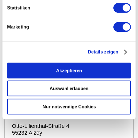
Statistiken
Marketing
Details zeigen
Akzeptieren
auf Karte anzeigen
Auswahl erlauben
Kontaktinformationen:
Nur notwendige Cookies
Rheinhessenwein e.V.
Otto-Lilienthal-Straße 4
55232
Alzey