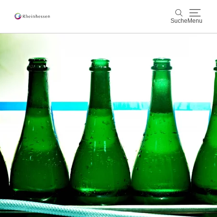
Suche
Menu
Wein & Genuss
Suche
Aktiv & Natur
Kultur & Städte
Veranstaltungen
Buchung & Service
Shop
Rheinhessen-Blog
Karte