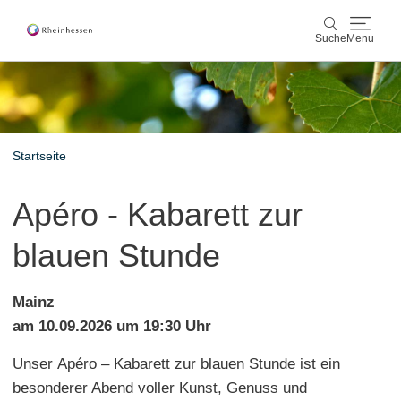
Suche
Menu
Wein & Genuss
Suche
Aktiv & Natur
Startseite
Kultur & Städte
Apéro - Kabarett zur
Veranstaltungen
blauen Stunde
Buchung & Service
Mainz
Shop
Rheinhessen-Blog
Karte
am 10.09.2026 um 19:30 Uhr
Unser Apéro – Kabarett zur blauen Stunde ist ein
besonderer Abend voller Kunst, Genuss und