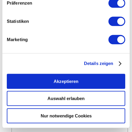
Präferenzen
WEITERE INFOS & DOWNLOADS
Statistiken
Weitere Veranstaltungen in der Nähe
Marketing
meh
Details zeigen
Akzeptieren
Auswahl erlauben
Nur notwendige Cookies