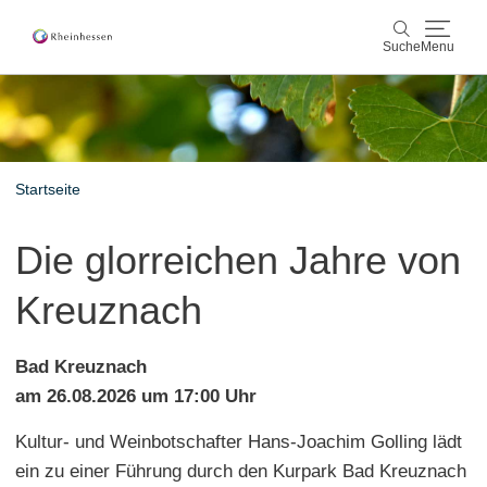
Suche
Menu
Wein & Genuss
Suche
Aktiv & Natur
Startseite
Kultur & Städte
Die glorreichen Jahre von
Veranstaltungen
Kreuznach
Buchung & Service
Bad Kreuznach
Shop
Rheinhessen-Blog
Karte
am 26.08.2026 um 17:00 Uhr
Kultur- und Weinbotschafter Hans-Joachim Golling lädt
ein zu einer Führung durch den Kurpark Bad Kreuznach