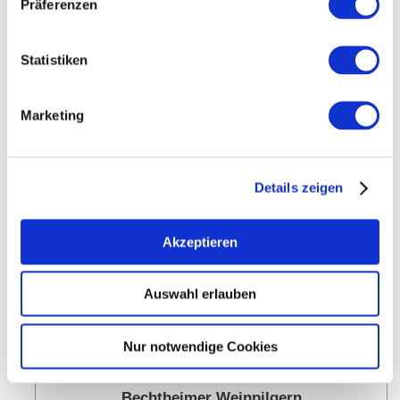
Präferenzen
KONTAKT
Statistiken
Weitere Veranstaltungen in der Nähe
Marketing
meh
Details zeigen
Akzeptieren
Auswahl erlauben
Nur notwendige Cookies
Bechtheimer Weinpilgern