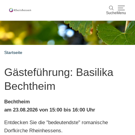
Suche
Menu
Wein & Genuss
Suche
Aktiv & Natur
Startseite
Kultur & Städte
Gästeführung: Basilika
Veranstaltungen
Bechtheim
Buchung & Service
Bechtheim
Shop
Rheinhessen-Blog
Karte
am 23.08.2026 von 15:00 bis 16:00 Uhr
Entdecken Sie die "bedeutendste" romanische
Dorfkirche Rheinhessens.