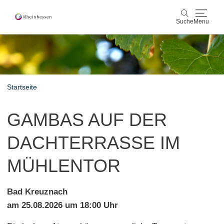
Suche
Menu
Wein & Genuss
Suche
Aktiv & Natur
Startseite
Kultur & Städte
GAMBAS AUF DER
Veranstaltungen
DACHTERRASSE IM
Buchung & Service
MÜHLENTOR
Shop
Rheinhessen-Blog
Karte
Bad Kreuznach
am 25.08.2026 um 18:00 Uhr