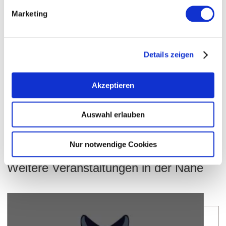
Marketing
WEITERE TERMINE
Details zeigen
VERANSTALTUNGSORT
Akzeptieren
KONTAKT
Auswahl erlauben
WEITERE INFOS & DOWNLOADS
Nur notwendige Cookies
Weitere Veranstaltungen in der Nähe
meh