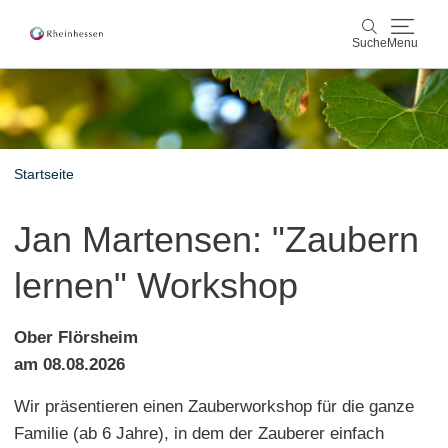
Suche
Menu
Wein & Genuss
Suche
Aktiv & Natur
Startseite
Kultur & Städte
Jan Martensen: "Zaubern
Veranstaltungen
lernen" Workshop
Buchung & Service
Ober Flörsheim
Shop
Rheinhessen-Blog
Karte
am 08.08.2026
Wir präsentieren einen Zauberworkshop für die ganze
Familie (ab 6 Jahre), in dem der Zauberer einfach