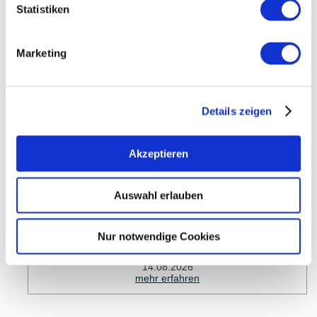
Statistiken
meh
Marketing
Details zeigen
Akzeptieren
Auswahl erlauben
Balikino Open Air in Mauchenheim: Asterix im
Nur notwendige Cookies
Land…
Mauchenheim
14.08.2026
mehr erfahren