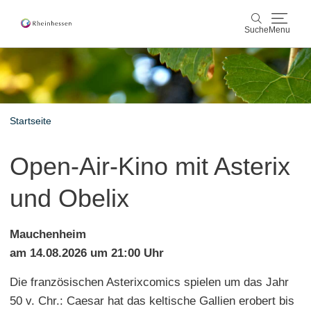
Suche
Menu
Wein & Genuss
Suche
Aktiv & Natur
Startseite
Kultur & Städte
Open-Air-Kino mit Asterix
Veranstaltungen
und Obelix
Buchung & Service
Mauchenheim
Shop
Rheinhessen-Blog
Karte
am 14.08.2026 um 21:00 Uhr
Die französischen Asterixcomics spielen um das Jahr
50 v. Chr.: Caesar hat das keltische Gallien erobert bis