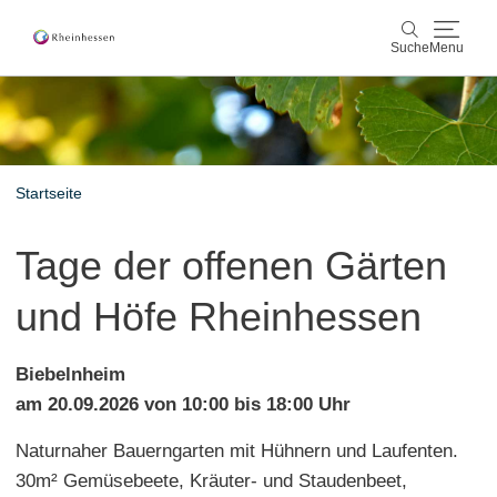
Suche
Menu
Wein & Genuss
Suche
Aktiv & Natur
Startseite
Kultur & Städte
Tage der offenen Gärten
Veranstaltungen
und Höfe Rheinhessen
Buchung & Service
Biebelnheim
Shop
Rheinhessen-Blog
Karte
am 20.09.2026 von 10:00 bis 18:00 Uhr
Naturnaher Bauerngarten mit Hühnern und Laufenten.
30m² Gemüsebeete, Kräuter- und Staudenbeet,