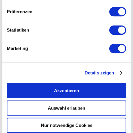
KONTAKT
Präferenzen
WEITERE INFOS & DOWNLOADS
Statistiken
Marketing
Weitere Veranstaltungen in der Nähe
meh
Details zeigen
Akzeptieren
Auswahl erlauben
Nur notwendige Cookies