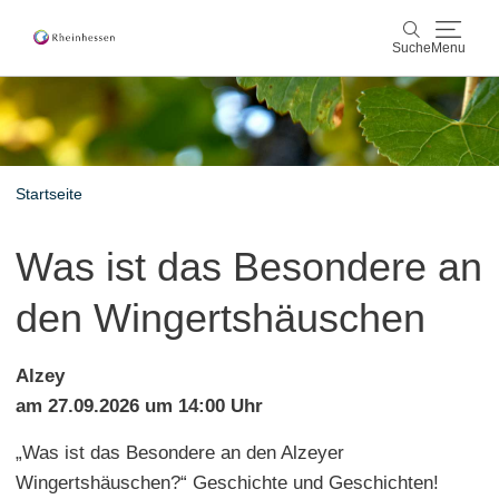
Suche
Menu
Wein & Genuss
Suche
Aktiv & Natur
Startseite
Kultur & Städte
Was ist das Besondere an
Veranstaltungen
den Wingertshäuschen
Buchung & Service
Alzey
Shop
Rheinhessen-Blog
Karte
am 27.09.2026 um 14:00 Uhr
„Was ist das Besondere an den Alzeyer
Wingertshäuschen?“ Geschichte und Geschichten!