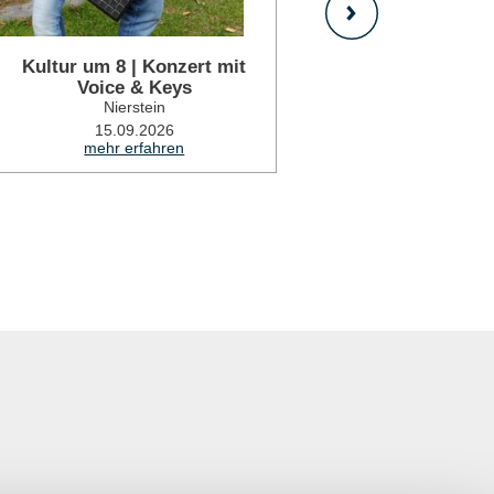
Kultur um 8 | Konzert mit
Southbo
Voice & Keys
Nie
Nierstein
18.0
mehr 
15.09.2026
mehr erfahren