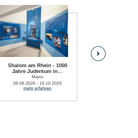
mehr erfahren
Shalom am Rhein - 1000
Framersh
Jahre Judentum in…
09.08.2026
mehr 
Mainz
09.08.2026 - 18.10.2029
mehr erfahren