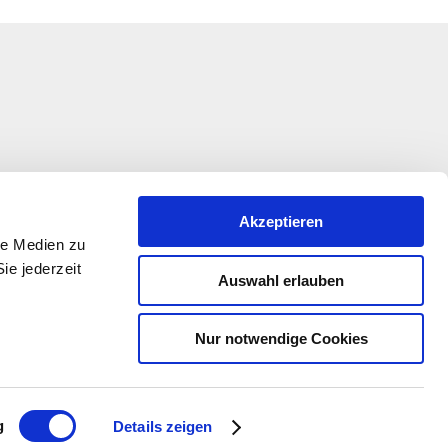
Akzeptieren
le Medien zu
ie jederzeit
Auswahl erlauben
Nur notwendige Cookies
kation wird im Rahmen des Entwicklungsprogramms
 Beteiligung der Europäischen Union und des Landes
alz, vertreten durch das Ministerium für Wirtschaft,
dwirtschaft und Weinbau Rheinland-Pfalz, gefördert
g
Details zeigen