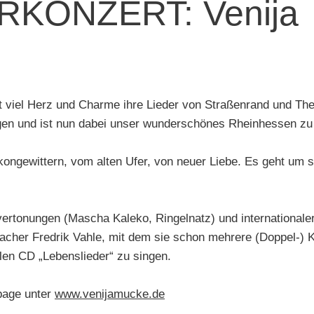
KONZERT: Venija
it viel Herz und Charme ihre Lieder von Straßenrand und Th
ogen und ist nun dabei unser wunderschönes Rheinhessen zu
alkongewittern, vom alten Ufer, von neuer Liebe. Es geht um
tonungen (Mascha Kaleko, Ringelnatz) und internationaler Fo
acher Fredrik Vahle, mit dem sie schon mehrere (Doppel-) K
len CD „Lebenslieder“ zu singen.
epage unter
www.venijamucke.de