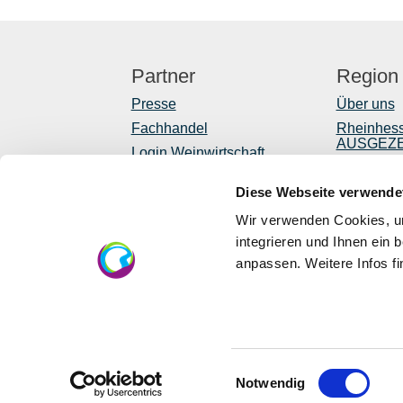
Partner
Region
Presse
Über uns
Fachhandel
Rheinhes
AUSGEZ
Login Weinwirtschaft
Reiseführ
Touristik intern
Diese Webseite verwende
Shop
Mediendatenbank
Rheinhessen
Newslette
Wir verwenden Cookies, um
Regionale
integrieren und Ihnen ein 
anpassen. Weitere Infos f
EU
Eu
lä
Einwilligungsauswahl
Notwendig