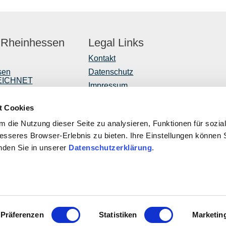
 Rheinhessen
Legal Links
Kontakt
sen
Datenschutz
EICHNET
Impressum
er
Barrierefreiheitserklärung
t Cookies
Vertrag widerrufen
r
 die Nutzung dieser Seite zu analysieren, Funktionen für sozia
ntwicklung
besseres Browser-Erlebnis zu bieten. Ihre Einstellungen können S
inden Sie in unserer
Datenschutzerklärung
.
ROPÄISCHE UNION
Diese Publi
ropäischer Landwirtschaftsfonds für die Entwicklung des
EULLE unter
ndlichen Raums: Hier investiert Europa in die ländlichen Gebiete
Rheinland-Pf
Verkehr, Lan
Präferenzen
Statistiken
Marketin