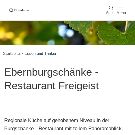
Suche
Menu
Wein & Genuss
Suche
Aktiv & Natur
Startseite
Essen und Trinken
Kultur & Städte
Ebernburgschänke -
Veranstaltungen
Restaurant Freigeist
Buchung & Service
Shop
Rheinhessen-Blog
Karte
Regionale Küche auf gehobenem Niveau in der
Burgschänke - Restaurant mit tollem Panoramablick.