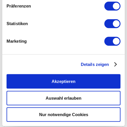
Präferenzen
Öffnungszeiten
Kontakt
Statistiken
Weitere Infos & Downloads
Marketing
Öffnungszeiten
Details zeigen
15.05.2024 bis 15.05.2070
Akzeptieren
Montag
ab 01:00 Uhr
Auswahl erlauben
Dienstag
ab 01:00 Uhr
Mittwoch
ab 01:00 Uhr
Nur notwendige Cookies
Donnerstag
ab 01:00 Uhr