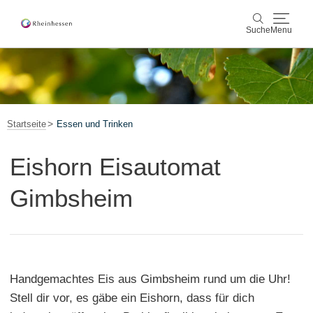
Suche
Menu
Wein & Genuss
Suche
Aktiv & Natur
Startseite
Essen und Trinken
Kultur & Städte
Eishorn Eisautomat
Veranstaltungen
Gimbsheim
Buchung & Service
Shop
Rheinhessen-Blog
Karte
Handgemachtes Eis aus Gimbsheim rund um die Uhr!
Stell dir vor, es gäbe ein Eishorn, dass für dich