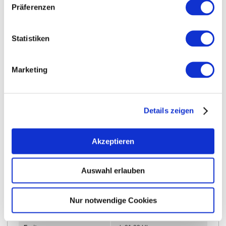
Präferenzen
Öffnungszeiten
Kontakt
Statistiken
Weitere Infos & Downloads
Marketing
Öffnungszeiten
Details zeigen
14.06.2024 bis 14.06.2070
Akzeptieren
Montag
ab 01:00 Uhr
Auswahl erlauben
Dienstag
ab 01:00 Uhr
Mittwoch
ab 01:00 Uhr
Nur notwendige Cookies
Donnerstag
ab 01:00 Uhr