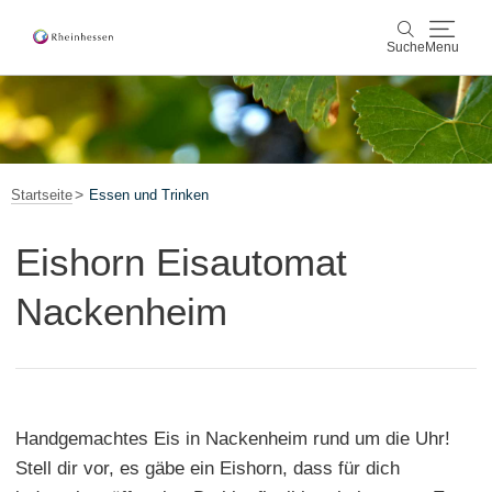
Suche
Menu
Wein & Genuss
Suche
Aktiv & Natur
Startseite
Essen und Trinken
Kultur & Städte
Eishorn Eisautomat
Veranstaltungen
Nackenheim
Buchung & Service
Shop
Rheinhessen-Blog
Karte
Handgemachtes Eis in Nackenheim rund um die Uhr!
Stell dir vor, es gäbe ein Eishorn, dass für dich