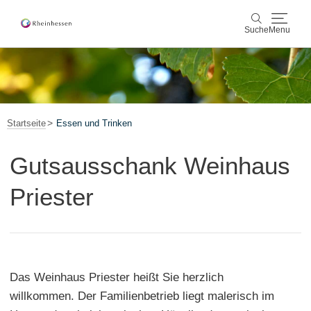
Suche
Menu
Wein & Genuss
Suche
Aktiv & Natur
Startseite
Essen und Trinken
Kultur & Städte
Gutsausschank Weinhaus
Veranstaltungen
Priester
Buchung & Service
Shop
Rheinhessen-Blog
Karte
Das Weinhaus Priester heißt Sie herzlich
willkommen. Der Familienbetrieb liegt malerisch im