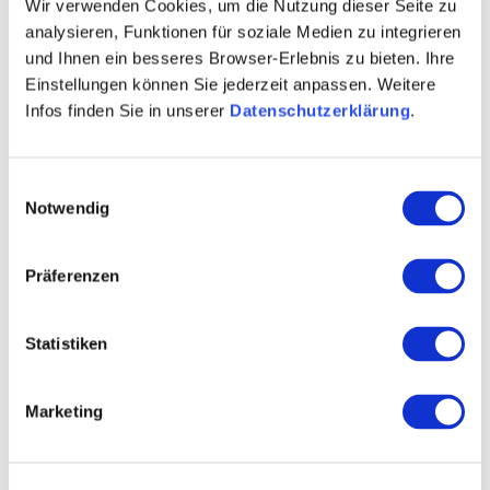
Wir verwenden Cookies, um die Nutzung dieser Seite zu
analysieren, Funktionen für soziale Medien zu integrieren
und Ihnen ein besseres Browser-Erlebnis zu bieten. Ihre
Einstellungen können Sie jederzeit anpassen. Weitere
Infos finden Sie in unserer
Datenschutzerklärung
.
Einwilligungsauswahl
Notwendig
Öffnungszeiten
Kontakt
Präferenzen
Weitere Infos & Downloads
Statistiken
Öffnungszeiten
Marketing
29.04.2024 bis 01.01.2030