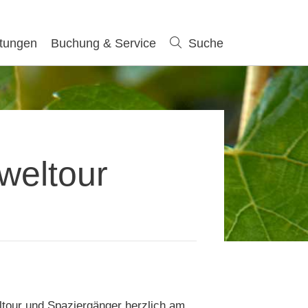
ltungen
Buchung & Service
Suche
Suche
weltour
ltour und Spaziergänger herzlich am