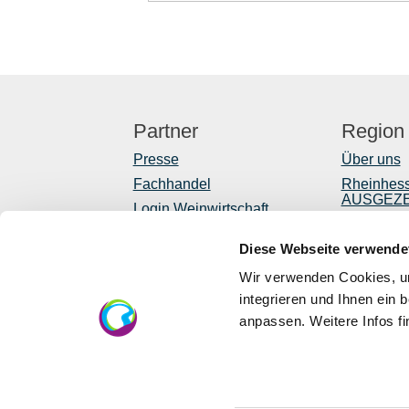
Partner
Region
Presse
Über uns
Fachhandel
Rheinhes
AUSGEZ
Login Weinwirtschaft
Reiseführ
Touristik intern
Diese Webseite verwende
Shop
Mediendatenbank
Rheinhessen
Newslette
Wir verwenden Cookies, um
Regionale
integrieren und Ihnen ein 
anpassen. Weitere Infos f
EU
Eu