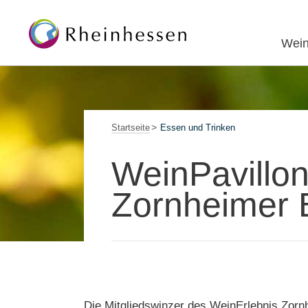
Wein
Startseite
Essen und Trinken
WeinPavillo
Zornheimer 
Die Mitgliedswinzer des WeinErlebnis Zorn