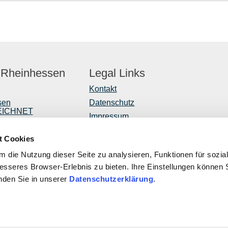
 Rheinhessen
Legal Links
Kontakt
sen
Datenschutz
EICHNET
Impressum
er
Barrierefreiheitserklärung
t Cookies
Vertrag widerrufen
r
 die Nutzung dieser Seite zu analysieren, Funktionen für sozia
ntwicklung
besseres Browser-Erlebnis zu bieten. Ihre Einstellungen können S
inden Sie in unserer
Datenschutzerklärung
.
ROPÄISCHE UNION
Diese Publi
ropäischer Landwirtschaftsfonds für die Entwicklung des
EULLE unter