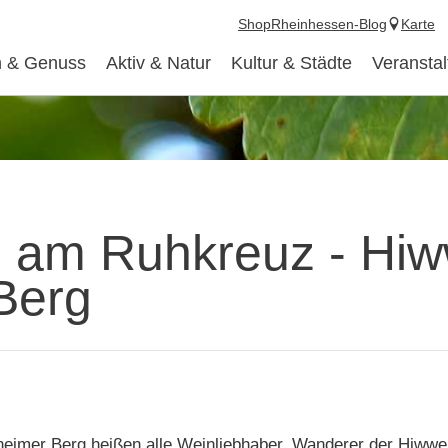
Shop
Rheinhessen-Blog
Karte
 & Genuss
Aktiv & Natur
Kultur & Städte
Veransta
n am Ruhkreuz - Hiw
Berg
heimer Berg heißen alle Weinliebhaber, Wanderer der Hiwwe