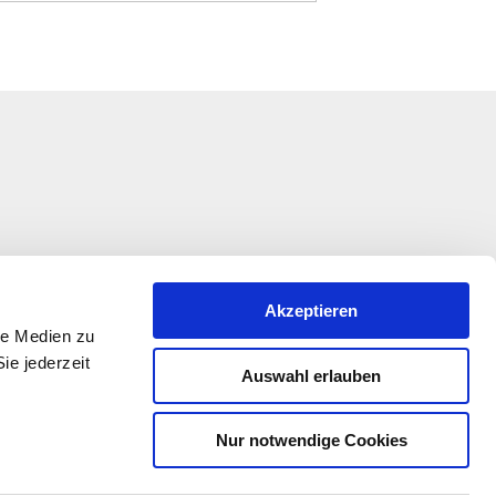
Akzeptieren
le Medien zu
ie jederzeit
Auswahl erlauben
Nur notwendige Cookies
kation wird im Rahmen des Entwicklungsprogramms
 Beteiligung der Europäischen Union und des Landes