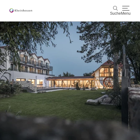
Suche
Menu
Wein & Genuss
Suche
Aktiv & Natur
Kultur & Städte
Veranstaltungen
Buchung & Service
Shop
Rheinhessen-Blog
Karte