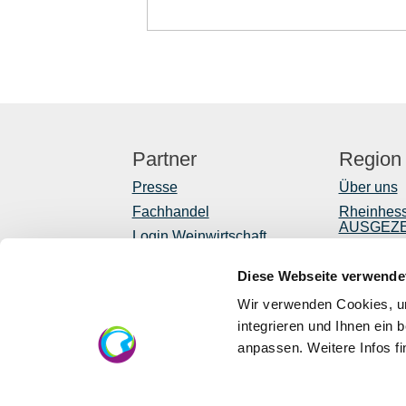
Partner
Region
Presse
Über uns
Fachhandel
Rheinhes
AUSGEZ
Login Weinwirtschaft
Reiseführ
Touristik intern
Diese Webseite verwende
Shop
Mediendatenbank
Rheinhessen
Newslette
Wir verwenden Cookies, um
Regionale
integrieren und Ihnen ein 
anpassen. Weitere Infos f