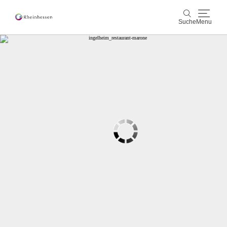
Suche
Menu
Wein & Genuss
Suche
Aktiv & Natur
Kultur & Städte
Veranstaltungen
Buchung & Service
Shop
Rheinhessen-Blog
Karte