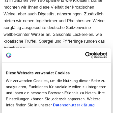
ist in Sachen Wein so spannend wie Kroatien. Daher
möchten wir Ihnen diese Vielfalt der kroatischen
Weine, aber auch Digestifs, näherbringen. Zusätzlich
bieten wir neben Ingelheimer und Rheinhessen Weine,
sorgfältig ausgesuchte deutsche Spitzenweine
weltbekannter Winzer an. Saisonale Leckereien, wie
kroatische Trüffel, Spargel und Pfifferlinge runden das
Angebot ab.
Hauptgerichte: 17,00 - 50,00 €
Sitzplätze: innen 70 | außen 80 | geschlossene
Gesellschaft möglich | sep. Raum 30
Diese Webseite verwendet Cookies
Wir verwenden Cookies, um die Nutzung dieser Seite zu
analysieren, Funktionen für soziale Medien zu integrieren
und Ihnen ein besseres Browser-Erlebnis zu bieten. Ihre
Einstellungen können Sie jederzeit anpassen. Weitere
Infos finden Sie in unserer
Datenschutzerklärung
.