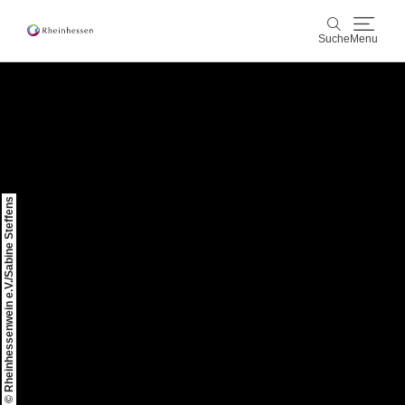
Suche
Menu
Wein & Genuss
Suche
Aktiv & Natur
Kultur & Städte
© Rheinhessenwein e.V./Sabine Steffens
Veranstaltungen
Buchung & Service
Shop
Rheinhessen-Blog
Karte