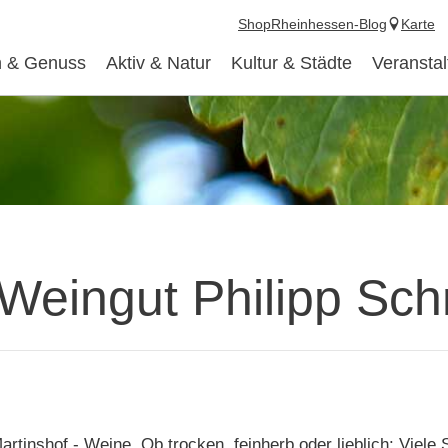
Shop
Rheinhessen-Blog
Karte
 & Genuss
Aktiv & Natur
Kultur & Städte
Veransta
Weingut Philipp Sch
rtinshof - Weine. Ob trocken, feinherb oder lieblich: Viele