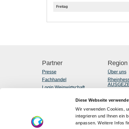
Freitag
Partner
Region
Presse
Über uns
Fachhandel
Rheinhes
AUSGEZ
Login Weinwirtschaft
Reiseführ
Touristik intern
Diese Webseite verwende
Shop
Mediendatenbank
Rheinhessen
Newslette
Wir verwenden Cookies, um
Regionale
integrieren und Ihnen ein 
anpassen. Weitere Infos f