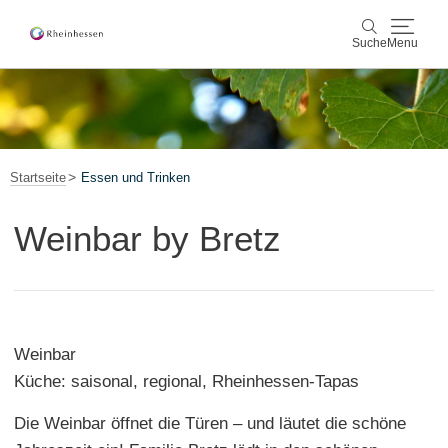
Suche
Menu
Wein & Genuss
Suche
Aktiv & Natur
Startseite
Essen und Trinken
Kultur & Städte
Weinbar by Bretz
Veranstaltungen
Buchung & Service
Weinbar
Shop
Rheinhessen-Blog
Karte
Küche: saisonal, regional, Rheinhessen-Tapas
Die Weinbar öffnet die Türen – und läutet die schöne