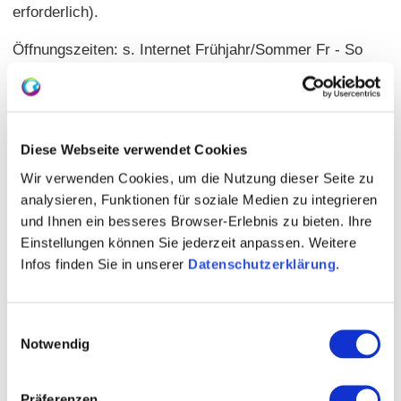
erforderlich).
Öffnungszeiten: s. Internet Frühjahr/Sommer Fr - So
Nachmittags/Abends
Hauptgerichte: 10,00 - 20,00 Euro
Sitzplätze: Innen 40 | außen 40
Termine: siehe Internetseite
Diese Webseite verwendet Cookies
Wir verwenden Cookies, um die Nutzung dieser Seite zu
analysieren, Funktionen für soziale Medien zu integrieren
und Ihnen ein besseres Browser-Erlebnis zu bieten. Ihre
Einstellungen können Sie jederzeit anpassen. Weitere
Infos finden Sie in unserer
Datenschutzerklärung
.
Einwilligungsauswahl
Notwendig
Präferenzen