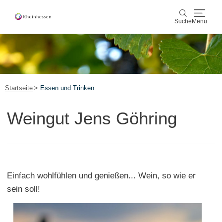
Suche
Menu
Wein & Genuss
Suche
Aktiv & Natur
Startseite
Essen und Trinken
Kultur & Städte
Weingut Jens Göhring
Veranstaltungen
Buchung & Service
Einfach wohlfühlen und genießen... Wein, so wie er
Shop
Rheinhessen-Blog
Karte
sein soll!