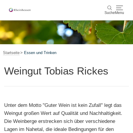
Suche
Menu
Wein & Genuss
Suche
Aktiv & Natur
Startseite
Essen und Trinken
Kultur & Städte
Weingut Tobias Rickes
Veranstaltungen
Buchung & Service
Unter dem Motto "Guter Wein ist kein Zufall" legt das
Shop
Rheinhessen-Blog
Karte
Weingut großen Wert auf Qualität und Nachhaltigkeit.
Die Weinberge erstrecken sich über verschiedene
Lagen im Nahetal, die ideale Bedingungen für den