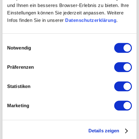
und Ihnen ein besseres Browser-Erlebnis zu bieten. Ihre
Weitere Infos & Downloads
Einstellungen können Sie jederzeit anpassen. Weitere
Infos finden Sie in unserer
Datenschutzerklärung
.
Einwilligungsauswahl
Öffnungszeiten
Notwendig
12.12.2019 bis 12.12.2040
Präferenzen
Samstag
von 09:00 bis 16:00 Uhr
Statistiken
12.12.2019 bis 01.05.2040
Montag
von 09:00 bis 18:00 Uhr
Marketing
Dienstag
von 09:00 bis 18:00 Uhr
Mittwoch
von 09:00 bis 18:00 Uhr
Details zeigen
Donnerstag
von 09:00 bis 18:00 Uhr