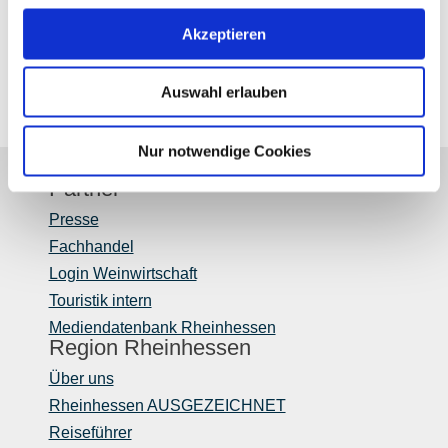
Akzeptieren
Freitag
von 09:00 bis 18:00 Uhr
Auswahl erlauben
Nur notwendige Cookies
Partner
Presse
Fachhandel
Login Weinwirtschaft
Touristik intern
Mediendatenbank Rheinhessen
Region Rheinhessen
Über uns
Rheinhessen AUSGEZEICHNET
Reiseführer