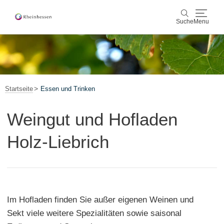
Suche
Menu
Wein & Genuss
Suche
Aktiv & Natur
Startseite
Essen und Trinken
Kultur & Städte
Weingut und Hofladen
Veranstaltungen
Holz-Liebrich
Buchung & Service
Shop
Rheinhessen-Blog
Karte
Im Hofladen finden Sie außer eigenen Weinen und
Sekt viele weitere Spezialitäten sowie saisonal