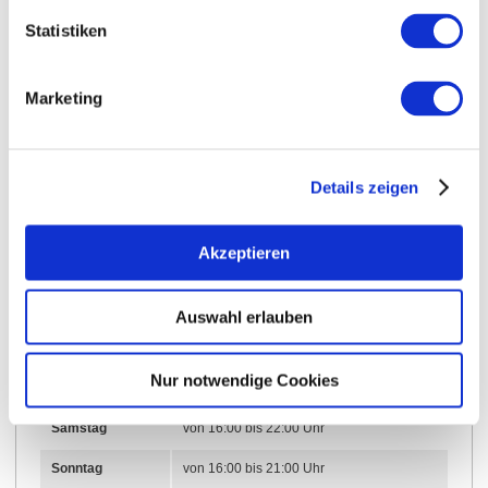
Statistiken
Marketing
Öffnungszeiten
Kontakt
Weitere Infos & Downloads
Details zeigen
Akzeptieren
Öffnungszeiten
Auswahl erlauben
24.04.2026 bis 31.10.2026
Nur notwendige Cookies
Freitag
von 17:00 bis 22:00 Uhr
Samstag
von 16:00 bis 22:00 Uhr
Sonntag
von 16:00 bis 21:00 Uhr