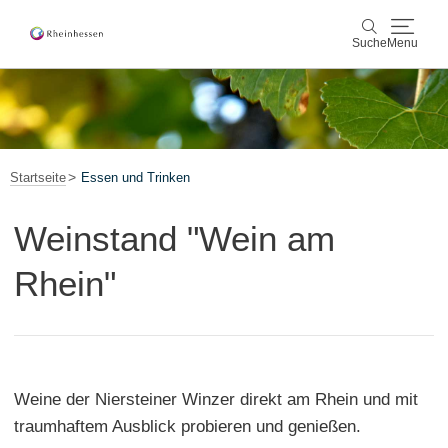
Suche
Menu
Wein & Genuss
Suche
Aktiv & Natur
Startseite
Essen und Trinken
Kultur & Städte
Weinstand "Wein am
Veranstaltungen
Rhein"
Buchung & Service
Shop
Rheinhessen-Blog
Karte
Weine der Niersteiner Winzer direkt am Rhein und mit
traumhaftem Ausblick probieren und genießen.