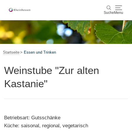
Suche
Menu
Wein & Genuss
Suche
Aktiv & Natur
Startseite
Essen und Trinken
Kultur & Städte
Weinstube "Zur alten
Veranstaltungen
Kastanie"
Buchung & Service
Shop
Rheinhessen-Blog
Karte
Betriebsart: Gutsschänke
Küche: saisonal, regional, vegetarisch