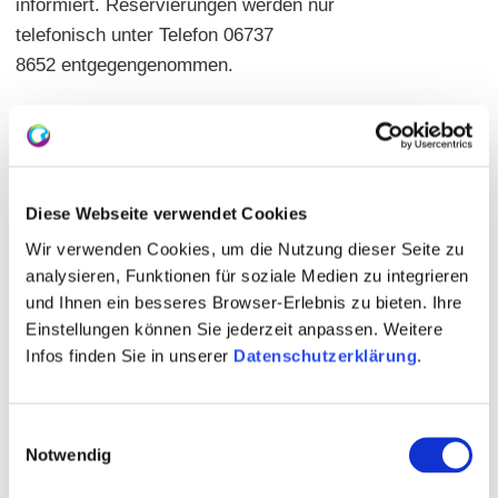
informiert. Reservierungen werden nur
telefonisch unter Telefon 06737
8652 entgegengenommen.
Warme Küche: Fr 18:00 - 22:00 | Sa + So + Fe 17:00 -
22:00
Hauptgerichte: 8,00 - 21,00 Euro
Diese Webseite verwendet Cookies
Offene Rheinhessische Weine: 17
Sitzplätze: innen 58 | außen 60
Wir verwenden Cookies, um die Nutzung dieser Seite zu
analysieren, Funktionen für soziale Medien zu integrieren
und Ihnen ein besseres Browser-Erlebnis zu bieten. Ihre
Einstellungen können Sie jederzeit anpassen. Weitere
Infos finden Sie in unserer
Datenschutzerklärung
.
Einwilligungsauswahl
Notwendig