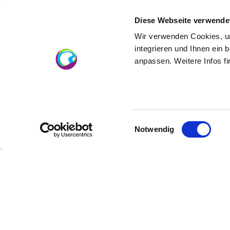
Rheinhessenwein im Spiel. Rheinhessen lie
Preis-/Genuss-Verhältnis.
Diese Webseite verwende
Es gibt also gerade für den engagierten F
Wir verwenden Cookies, um
integrieren und Ihnen ein 
Sie unterstützen. Wir haben ein Paket von
anpassen. Weitere Infos f
vertiefen.
Aber unser Engagement reicht noch weiter.
Werbekostenzuschuss.
Weitere Informationen sowie das Antragsfo
Einwilligungsauswahl
Notwendig
Ihr Ansprechpartner:
Rheinhessenwein e.V.
Markus Hahn
Tel: 06731 89328 14
E-Mail:
markus.hahn@rheinhessenwein.de