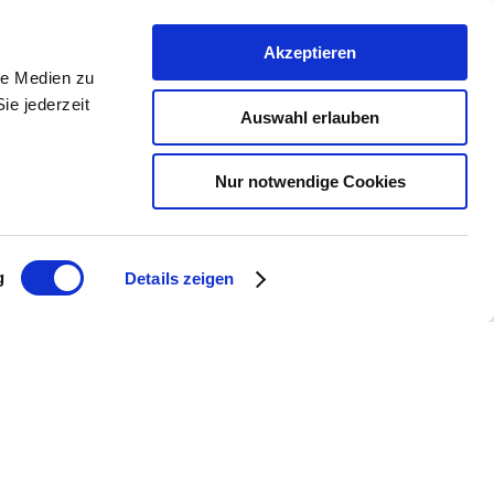
ntdecken und das mit einem überzeugenden
Akzeptieren
nen herauszustellen. Und dabei möchten wir
le Medien zu
ie jederzeit
ormationen zum Thema Rheinhessenwein zu
Auswahl erlauben
Nur notwendige Cookies
nterstützt werden, gewähren wir einen
g
Details zeigen