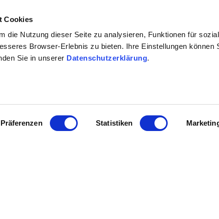
gt im Aufwind, keine Frage. Rheinhessenwein ist neu zu e
t Cookies
achhandel Gründe genug, Rheinhessenwein verstärkt in Aktio
 die Nutzung dieser Seite zu analysieren, Funktionen für sozia
besseres Browser-Erlebnis zu bieten. Ihre Einstellungen können S
 Werbemitteln geschnürt, die Ihnen helfen, Ihre Kundeninf
inden Sie in unserer
Datenschutzerklärung
.
 Bei Verkaufsförderungsaktionen, die mit Anzeigenwerbung u
rmular finden Sie zum Download unten.
Präferenzen
Statistiken
Marketin