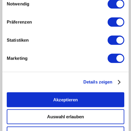
Notwendig
Touristik intern
Mediendatenbank Rheinhessen
Region Rheinhessen
Präferenzen
Über uns
Rheinhessen AUSGEZEICHNET
Statistiken
Reiseführer
Shop
Marketing
Newsletter
Regionalentwicklung
Legal Links
Details zeigen
Kontakt
Datenschutz
Impressum
Akzeptieren
Barrierefreiheitserklärung
Vertrag widerrufen
Auswahl erlauben