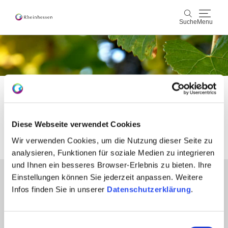
Suche
Menu
Wein & Genuss
Suche
Aktiv & Natur
Startseite
Fusszeile
Kultur & Städte
Fusszeile
Diese Webseite verwendet Cookies
Veranstaltungen
Wir verwenden Cookies, um die Nutzung dieser Seite zu
analysieren, Funktionen für soziale Medien zu integrieren
Buchung & Service
und Ihnen ein besseres Browser-Erlebnis zu bieten. Ihre
Einstellungen können Sie jederzeit anpassen. Weitere
Partner
Shop
Rheinhessen-Blog
Karte
Infos finden Sie in unserer
Datenschutzerklärung
.
Presse
Fachhandel
Login Weinwirtschaft
Einwilligungsauswahl