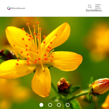
Suche
Menu
Wein & Genuss
Suche
Aktiv & Natur
Kultur & Städte
Veranstaltungen
Buchung & Service
Shop
Rheinhessen-Blog
Karte