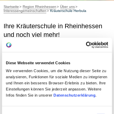
Startseite
Region Rheinhessen
Über uns
Interessengemeinschaften
Kräuterschule Herbula
Ihre Kräuterschule in Rheinhessen
und noch viel mehr!
IG Kräuterschule Herbula
Die Kräuterschule Herbula ist ein Zusammenschluss
Diese Webseite verwendet Cookies
verschiedener Menschen, die sich mit vielfältigen
Wir verwenden Cookies, um die Nutzung dieser Seite zu
Themen der Natur beschäftigen. Im Rahmen der kleinen
analysieren, Funktionen für soziale Medien zu integrieren
freien Schule Herbula beschäftigen wir uns
und Ihnen ein besseres Browser-Erlebnis zu bieten. Ihre
hauptsächlich mit Wildkräutern, Gartenkräutern und
Einstellungen können Sie jederzeit anpassen. Weitere
Heilpflanzen und bieten ein umfangreiches, informatives
Infos finden Sie in unserer
Datenschutzerklärung
.
und sehr unterhaltsames Kräuterprogramm an.
Einwilligungsauswahl