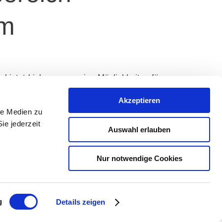
rm
ietet bisher nur wenige Möglichkeiten für
t der Rhein-Selz Tourismus Verein eine
Akzeptieren
le Medien zu
ie jederzeit
 auf den umliegenden Wegen, sondern auch
Auswahl erlauben
ge fügt sich optisch harmonisch mit ihrer
Nur notwendige Cookies
gewertet und professionell erweitert.
g
Details zeigen