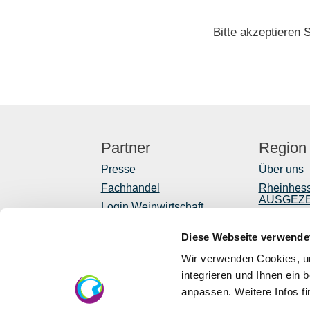
Bitte akzeptieren 
Partner
Region
Presse
Über uns
Fachhandel
Rheinhes
AUSGEZ
Login Weinwirtschaft
Reiseführ
Touristik intern
Diese Webseite verwende
Shop
Mediendatenbank
Rheinhessen
Newslette
Wir verwenden Cookies, um
Regionale
integrieren und Ihnen ein 
anpassen. Weitere Infos f