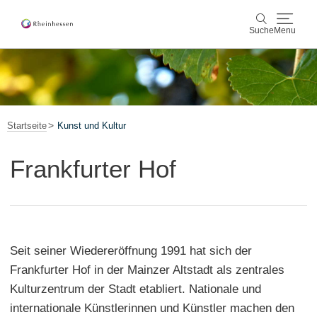
Suche
Menu
Wein & Genuss
Suche
Aktiv & Natur
Startseite
Kunst und Kultur
Kultur & Städte
Frankfurter Hof
Veranstaltungen
Buchung & Service
Seit seiner Wiedereröffnung 1991 hat sich der
Shop
Rheinhessen-Blog
Karte
Frankfurter Hof in der Mainzer Altstadt als zentrales
Kulturzentrum der Stadt etabliert. Nationale und
internationale Künstlerinnen und Künstler machen den