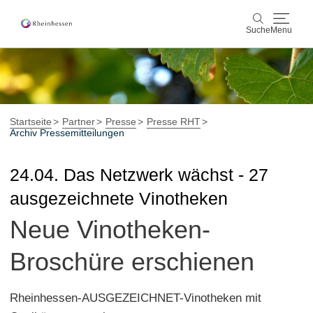
Suche
Menu
Wein & Genuss
Suche
Aktiv & Natur
Startseite
Partner
Presse
Presse RHT
Archiv Pressemitteilungen
Kultur & Städte
24.04. Das Netzwerk wächst - 27
Veranstaltungen
ausgezeichnete Vinotheken
Neue Vinotheken-
Buchung & Service
Shop
Rheinhessen-Blog
Karte
Broschüre erschienen
Rheinhessen-AUSGEZEICHNET-Vinotheken mit