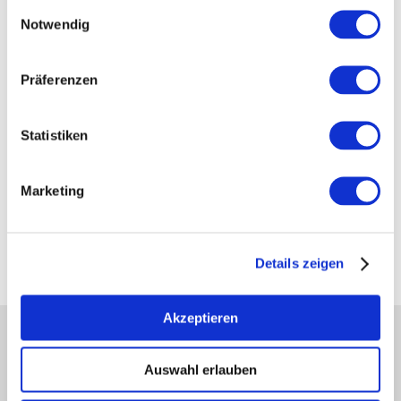
Einwilligungsauswahl
Notwendig
Präferenzen
Statistiken
Marketing
Restaurant PETER & Silie
Hunder
Details zeigen
Akzeptieren
Partner
Auswahl erlauben
Presse
Fachhandel