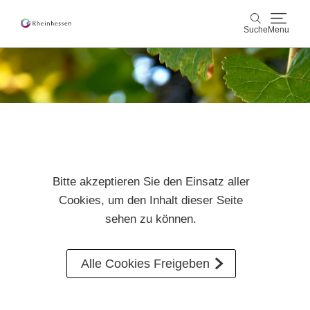
Suche
Menu
Wein & Genuss
Suche
Aktiv & Natur
Kultur & Städte
Bitte akzeptieren Sie den Einsatz aller
Veranstaltungen
Cookies, um den Inhalt dieser Seite
sehen zu können.
Buchung & Service
Shop
Rheinhessen-Blog
Karte
Alle Cookies Freigeben