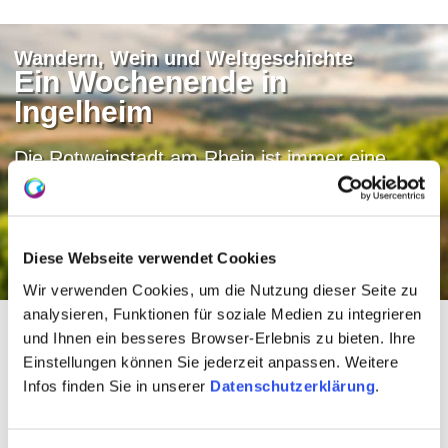
Wandern, Wein und Weltgeschichte
Ein Wochenende in
Ingelheim
Die Rotweinstadt am Rhein ist immer eine
Reise Wert. Welche Tipps wir für einen
Aufenthalt haben erfahrt ihr im Blog.
Zum Rheinhessen-Blog
Diese Webseite verwendet Cookies
Wir verwenden Cookies, um die Nutzung dieser Seite zu
analysieren, Funktionen für soziale Medien zu integrieren
und Ihnen ein besseres Browser-Erlebnis zu bieten. Ihre
Einkehrtipps an der
Einstellungen können Sie jederzeit anpassen. Weitere
Infos finden Sie in unserer
Datenschutzerklärung
.
Obstroute (Westschleife)