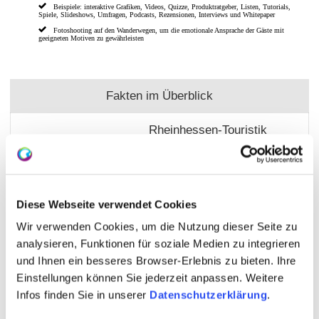
Beispiele: interaktive Grafiken, Videos, Quizze, Produktratgeber, Listen, Tutorials,
Spiele, Slideshows, Umfragen, Podcasts, Rezensionen, Interviews und Whitepaper
Fotoshooting auf den Wanderwegen, um die emotionale Ansprache der Gäste mit
geeigneten Motiven zu gewährleisten
Fakten im Überblick
Rheinhessen-Touristik
GmbH
Projektträger:
Otto-Lilienthal-Straße 4
Diese Webseite verwendet Cookies
55232 Alzey
Wir verwenden Cookies, um die Nutzung dieser Seite zu
Christian Halbig
analysieren, Funktionen für soziale Medien zu integrieren
und Ihnen ein besseres Browser-Erlebnis zu bieten. Ihre
06731 8998900
Ansprechpartner:
Einstellungen können Sie jederzeit anpassen. Weitere
Infos finden Sie in unserer
Datenschutzerklärung
.
info@rheinhessen.de