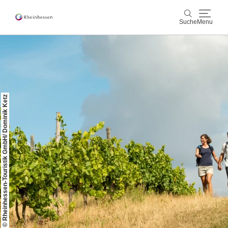
Suche
Menu
Wein & Genuss
Suche
Aktiv & Natur
© Rheinhessen-Touristik GmbH/ Dominik Ketz
Kultur & Städte
Veranstaltungen
Buchung & Service
Shop
Rheinhessen-Blog
Karte