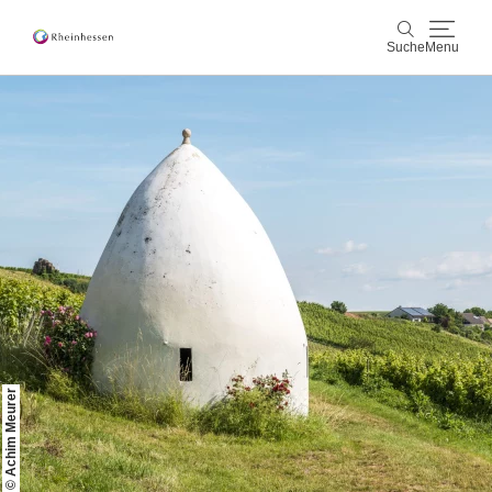
Suche
Menu
Wein & Genuss
Suche
Aktiv & Natur
Kultur & Städte
Veranstaltungen
Buchung & Service
© Achim Meurer
Shop
Rheinhessen-Blog
Karte